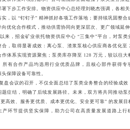
部署下步工作安排。物资供应中心总经理刘晓杰强调，各相关
落实，以 “钉钉子” 精神抓好各项工作落地；要持续巩固整合
导向优化合作模式，推动供需协同向更深层次、更广领域延伸
来，招金矿业依托物资供应中心 “三集中”平台，对泵类
整合，取得显著成效：离心泵、渣浆泵核心供应商各优化至 2
合作体系实现资源聚焦；泵类库存降至 128 万元，较以往大
；所有合作产品均选用行业优质品牌，且核心部件获得专
源头保障设备可靠性。
盘会议的召开，不仅全面总结了泵类业务整合的经验成效
问题症结，明确了后续发展路径。未来，双方将共同推动泵
供应更高效、服务更优质、成本更优化、安全更可靠” 的发展目
生产环节提供坚实保障，助力公司在高质量发展道路上行
）