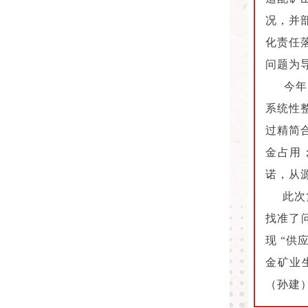
况，并
化责任
问题为
今年以
系统性
过精简
金占用
诺，从
此次复
找准了
现 “
金矿业
（孙建