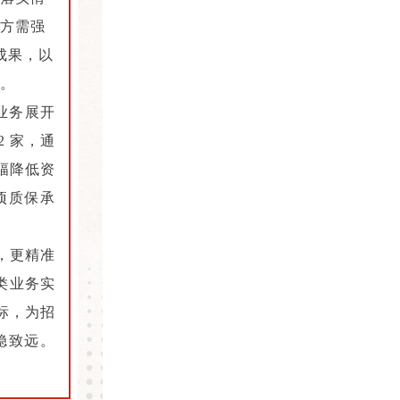
方需强
成果，以
。
业务展开
 家，通
幅降低资
项质保承
，更精准
类业务实
标，为招
稳致远。