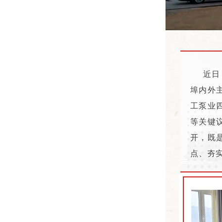
近日，
埠内外
工泵业
等关键
开，既
点、夯