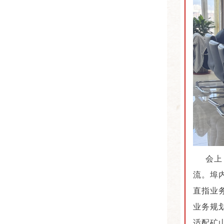
会上，
流。埠
直指业
业务规
适配矿