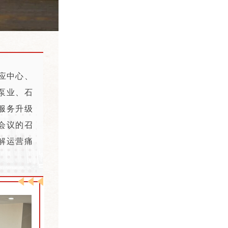
应中心、
泵业、石
服务升级
会议的召
解运营痛