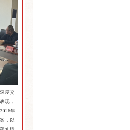
度深度交
表现，
026年
案，以
落实情