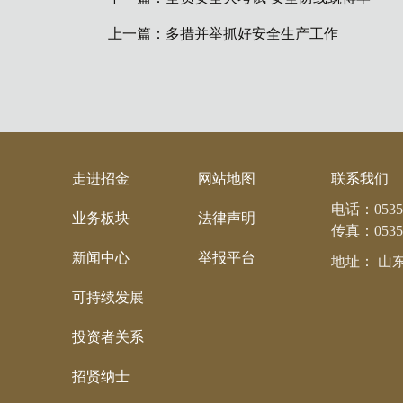
上一篇：
多措并举抓好安全生产工作
走进招金
网站地图
联系我们
电话：
0535
业务板块
法律声明
传真：0535-
新闻中心
举报平台
地址： 山
可持续发展
投资者关系
招贤纳士