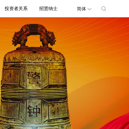
投资者关系
招贤纳士
简体