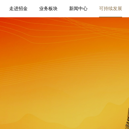
走进招金
业务板块
新闻中心
可持续发展