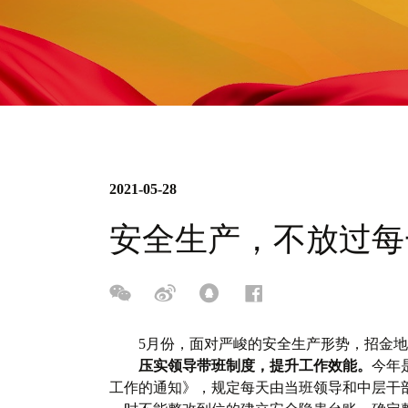
2021-05-28
安全生产，不放过每
5月份，面对严峻的安全生产形势，招金
压实领导带班制度，提升工作效能。
今年
工作的通知》，规定每天由当班领导和中层干